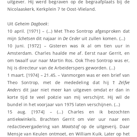
uitgever. Hij werd begraven op de begraafplaats bij de
Nicolaaskerk, Kerkplein 7 te Oost-Vlieland.
Uit
Geheim Dagboek
:
10 april. [1971] – (…) Met Theo Sontrop afgesproken dat
mijn
Schetsen
dit najaar in
De Ceder
uit zullen komen. (…)
10 juni. [1972] – Gisteren was ik al om tien uur in
Amsterdam. Charles haalde me af. Eerst naar Gerrit, en
om twaalf uur naar Martin Ros. Ook Theo Sontrop was er,
hij is directeur van de Arbeiderspers geworden. (…)
1 maart. [1974] – 21.45. – Vanmorgen was er een brief van
Theo Sontrop, met de mededeling dat hij
’t Zelfve
Anders
dit jaar niet meer kan uitgeven omdat er dan in
korte tijd te veel poëzie van mij verschijnt. Hij wil de
bundel in het voorjaar van 1975 laten verschijnen. (…)
15 aug. [1974] – (…) Charles en ik bezochten
antiekwinkels. Brachten Gerrit om vier uur naar een
redactievergadering van
Maatstaf
op de uitgeverij. Daar
Mensje van Keulen ontmoet, en William Kuik. Later op het