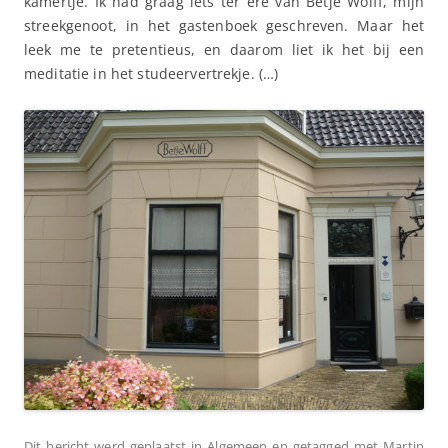
kamertje. Ik had graag iets ter ere van Betje Wolff, mijn
streekgenoot, in het gastenboek geschreven. Maar het
leek me te pretentieus, en daarom liet ik het bij een
meditatie in het studeervertrekje. (…)
Dit bericht werd geplaatst in
Algemeen
en getagged met
Martin