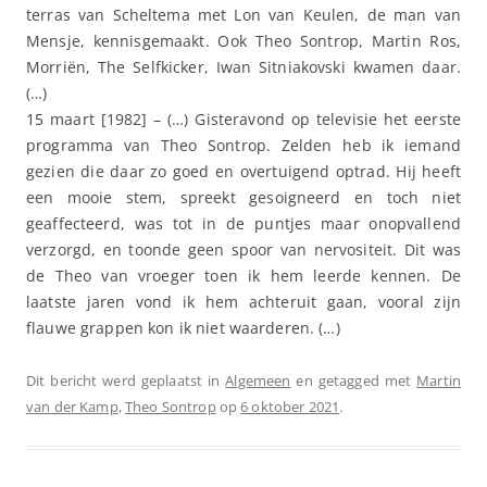
terras van Scheltema met Lon van Keulen, de man van
Mensje, kennisgemaakt. Ook Theo Sontrop, Martin Ros,
Morriën, The Selfkicker, Iwan Sitniakovski kwamen daar.
(…)
15 maart [1982] – (…) Gisteravond op televisie het eerste
programma van Theo Sontrop. Zelden heb ik iemand
gezien die daar zo goed en overtuigend optrad. Hij heeft
een mooie stem, spreekt gesoigneerd en toch niet
geaffecteerd, was tot in de puntjes maar onopvallend
verzorgd, en toonde geen spoor van nervositeit. Dit was
de Theo van vroeger toen ik hem leerde kennen. De
laatste jaren vond ik hem achteruit gaan, vooral zijn
flauwe grappen kon ik niet waarderen. (…)
Dit bericht werd geplaatst in
Algemeen
en getagged met
Martin
van der Kamp
,
Theo Sontrop
op
6 oktober 2021
.