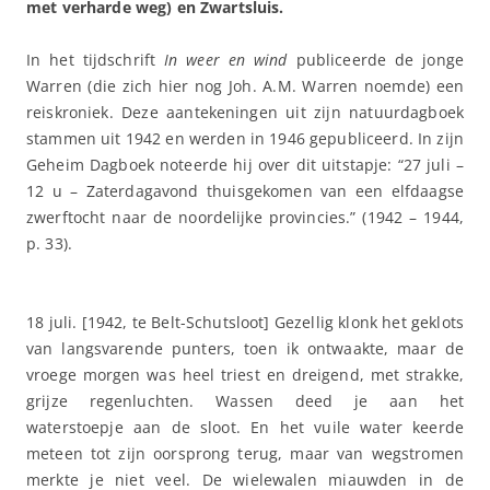
met verharde weg) en Zwartsluis.
In het tijdschrift
In weer en wind
publiceerde de jonge
Warren (die zich hier nog Joh. A.M. Warren noemde) een
reiskroniek. Deze aantekeningen uit zijn natuurdagboek
stammen uit 1942 en werden in 1946 gepubliceerd. In zijn
Geheim Dagboek noteerde hij over dit uitstapje: “27 juli –
12 u – Zaterdagavond thuisgekomen van een elfdaagse
zwerftocht naar de noordelijke provincies.” (1942 – 1944,
p. 33).
18 juli. [1942, te Belt-Schutsloot] Gezellig klonk het geklots
van langsvarende punters, toen ik ontwaakte, maar de
vroege morgen was heel triest en dreigend, met strakke,
grijze regenluchten. Wassen deed je aan het
waterstoepje aan de sloot. En het vuile water keerde
meteen tot zijn oorsprong terug, maar van wegstromen
merkte je niet veel. De wielewalen miauwden in de