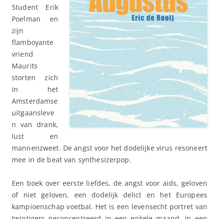
Student Erik
Poelman en
zijn
flamboyante
vriend
Maurits
storten zich
in het
Amsterdamse
uitgaansleve
n van drank,
lust en
mannenzweet. De angst voor het dodelijke virus resoneert
mee in de beat van synthesizerpop.
Een boek over eerste liefdes, de angst voor aids, geloven
of niet geloven, een dodelijk delict en het Europees
kampioenschap voetbal. Het is een levensecht portret van
twintigers geconcentreerd in een enkele maand, in een