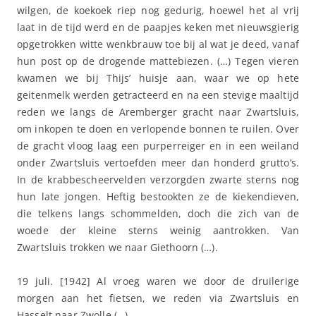
wilgen, de koekoek riep nog gedurig, hoewel het al vrij
laat in de tijd werd en de paapjes keken met nieuwsgierig
opgetrokken witte wenkbrauw toe bij al wat je deed, vanaf
hun post op de drogende mattebiezen. (…) Tegen vieren
kwamen we bij Thijs’ huisje aan, waar we op hete
geitenmelk werden getracteerd en na een stevige maaltijd
reden we langs de Aremberger gracht naar Zwartsluis,
om inkopen te doen en verlopende bonnen te ruilen. Over
de gracht vloog laag een purperreiger en in een weiland
onder Zwartsluis vertoefden meer dan honderd grutto’s.
In de krabbescheervelden verzorgden zwarte sterns nog
hun late jongen. Heftig bestookten ze de kiekendieven,
die telkens langs schommelden, doch die zich van de
woede der kleine sterns weinig aantrokken. Van
Zwartsluis trokken we naar Giethoorn (…).
19 juli. [1942] Al vroeg waren we door de druilerige
morgen aan het fietsen, we reden via Zwartsluis en
Hasselt naar Zwolle (…).