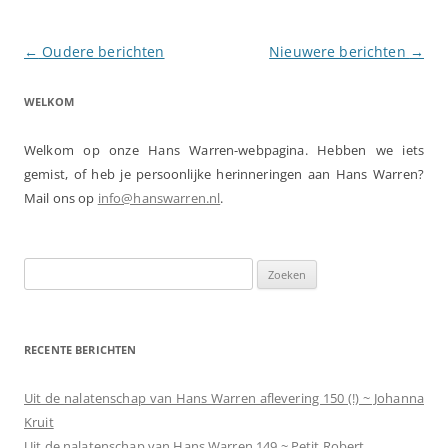
Berichtnavigatie
←
Oudere berichten
Nieuwere berichten
→
WELKOM
Welkom op onze Hans Warren-webpagina. Hebben we iets
gemist, of heb je persoonlijke herinneringen aan Hans Warren?
Mail ons op
info@hanswarren.nl
.
Zoeken
naar:
RECENTE BERICHTEN
Uit de nalatenschap van Hans Warren aflevering 150 (!) ~ Johanna
Kruit
Uit de nalatenschap van Hans Warren 149 ~ Petit Robert