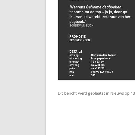
Dit bericht werd geplaatst in
Nieuws
op
13