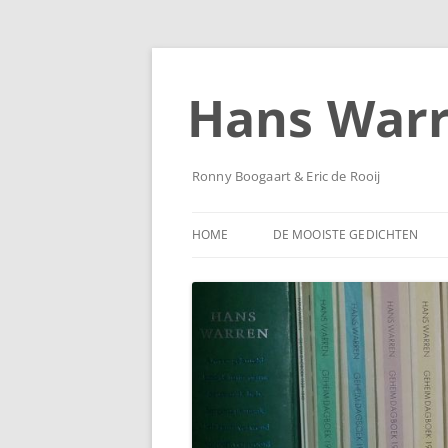
Ga
naar
de
Hans War
inhoud
Ronny Boogaart & Eric de Rooij
HOME
DE MOOISTE GEDICHTEN