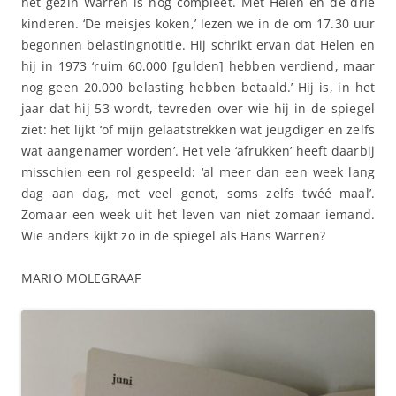
het gezin Warren is nog compleet. Met Helen en de drie
kinderen. ‘De meisjes koken,’ lezen we in de om 17.30 uur
begonnen belastingnotitie. Hij schrikt ervan dat Helen en
hij in 1973 ‘ruim 60.000 [gulden] hebben verdiend, maar
nog geen 20.000 belasting hebben betaald.’ Hij is, in het
jaar dat hij 53 wordt, tevreden over wie hij in de spiegel
ziet: het lijkt ‘of mijn gelaatstrekken wat jeugdiger en zelfs
wat aangenamer worden’. Het vele ‘afrukken’ heeft daarbij
misschien een rol gespeeld: ‘al meer dan een week lang
dag aan dag, met veel genot, soms zelfs twéé maal’.
Zomaar een week uit het leven van niet zomaar iemand.
Wie anders kijkt zo in de spiegel als Hans Warren?
MARIO MOLEGRAAF