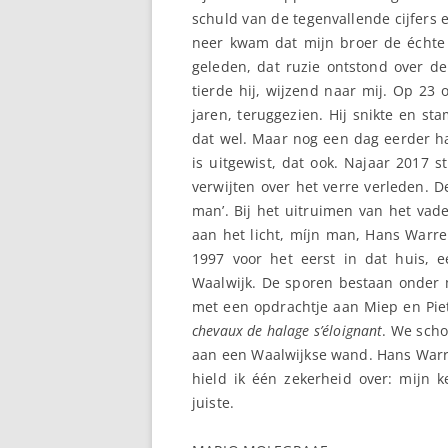
schuld van de tegenvallende cijfers 
neer kwam dat mijn broer de échte
geleden, dat ruzie ontstond over de
tierde hij, wijzend naar mij. Op 23 
jaren, teruggezien. Hij snikte en st
dat wel. Maar nog een dag eerder h
is uitgewist, dat ook. Najaar 2017 
verwijten over het verre verleden. D
man’. Bij het uitruimen van het vad
aan het licht, míjn man, Hans Warren
1997 voor het eerst in dat huis, e
Waalwijk. De sporen bestaan onder 
met een opdrachtje aan Miep en Piet.
chevaux de halage s’éloignant
. We scho
aan een Waalwijkse wand. Hans Warre
hield ik één zekerheid over: mijn 
juiste.