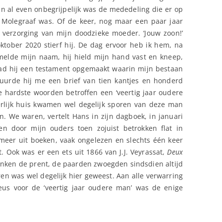
en al even onbegrijpelijk was de mededeling die er op
 Molegraaf was. Of de keer, nog maar een paar jaar
 verzorging van mijn doodzieke moeder. ‘Jouw zoon!’
oktober 2020 stierf hij. De dag ervoor heb ik hem, na
amelde mijn naam, hij hield mijn hand vast en kneep,
ad hij een testament opgemaakt waarin mijn bestaan
stuurde hij me een brief van tien kantjes en honderd
e hardste woorden betroffen een ‘veertig jaar oudere
erlijk huis kwamen wel degelijk sporen van deze man
. We waren, vertelt Hans in zijn dagboek, in januari
en door mijn ouders toen zojuist betrokken flat in
meer uit boeken, vaak ongelezen en slechts één keer
 Ook was er een ets uit 1866 van J.J. Veyrassat,
Deux
nken de prent, de paarden zwoegden sindsdien altijd
n was wel degelijk hier geweest. Aan alle verwarring
keus voor de ‘veertig jaar oudere man’ was de enige