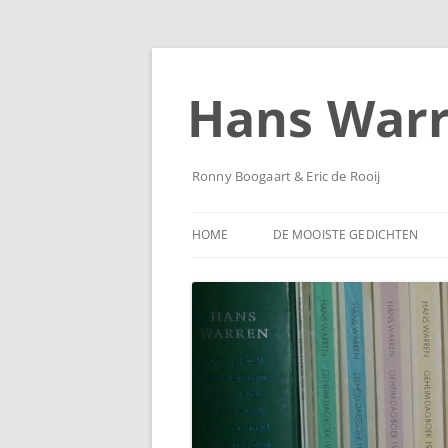
Ga
naar
de
Hans War
inhoud
Ronny Boogaart & Eric de Rooij
HOME
DE MOOISTE GEDICHTEN