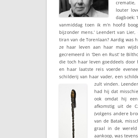
crematie,
louter lo
dagboek: ‘
vanmiddag toen ik m’n hoofd boog 
bijzonder mens.’ Leendert van Lier,
tiran van de Torenlaan? Aardig was hij
ze haar leven aan haar man wijdde
gecremeerd in ‘Den en Rust’ te Biltho
die toch haar leven goeddeels door h
en haar laatste reis voerde evene
schilderij van haar vader, een schild
zult vind
en. Leender
had hij dat misschie
ook omdat hij een
afkomstig uit de C
(volgens andere bro
van de Batak, missch
graal in de wereld 
aankoop, was tevens 