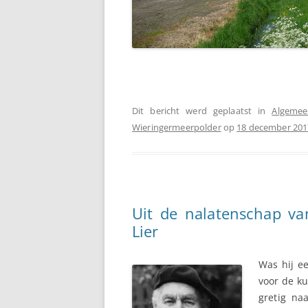
Dit bericht werd geplaatst in
Algeme
Wieringermeerpolder
op
18 december 201
Uit de nalatenschap v
Lier
Was hij e
voor de k
gretig na