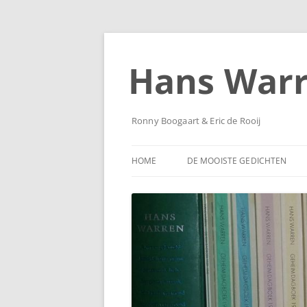
Ga
naar
de
Hans War
inhoud
Ronny Boogaart & Eric de Rooij
HOME
DE MOOISTE GEDICHTEN