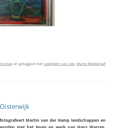
enschap
en getagged met
Leendert van Lier
,
Mario Molegraaf
Oisterwijk
 fotografeert Martin van der Kamp landschappen en
worden met het leven en werk van Hans Warren.