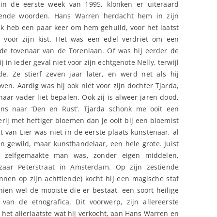
 in de eerste week van 1995, klonken er uiteraard
vende woorden. Hans Warren herdacht hem in zijn
Ik heb een paar keer om hem gehuild, voor het laatst
voor zijn kist. Het was een edel verdriet om een
 de tovenaar van de Torenlaan. Of was hij eerder de
 in ieder geval niet voor zijn echtgenote Nelly, terwijl
. Ze stierf zeven jaar later, en werd net als hij
ven. Aardig was hij ook niet voor zijn dochter Tjarda,
aar vader liet bepalen. Ook zij is alweer jaren dood,
ens naar ‘Den en Rust’. Tjarda schonk me ooit een
erij met heftiger bloemen dan je ooit bij een bloemist
t van Lier was niet in de eerste plaats kunstenaar, al
n gewild, maar kunsthandelaar, een hele grote. Juist
 zelfgemaakte man was, zonder eigen middelen,
zaar Peterstraat in Amsterdam. Op zijn zestiende
nnen op zijn achttiende) kocht hij een magische staf
ien wel de mooiste die er bestaat, een soort heilige
van de etnografica. Dit voorwerp, zijn allereerste
het allerlaatste wat hij verkocht, aan Hans Warren en