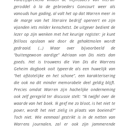
geroddel à la de gebroeders Goncourt weer als
vanouds hun gading, al valt het op dat Warren meer in
de marge van het literaire bedrijf opereert en zijn
vijanden iets milder kenschetst. De uitgever bedient de
lezer op zijn wenken met het keurige register: je kunt
feilloos opslaan wie door de gehaktmolen wordt
gedraaid. (…) Maar over bijvoorbeeld de
“buitengewoon aardige” Adriaan van Dis niets dan
goeds. Het is trouwens die Van Dis die Warrens
Geheim dagboek ooit typeerde als een huwelijk van
“het afstotelijke en het schone”, een karakterisering
die ook na dit minder memorabele deel geldig blijft.
Precies omdat Warren zijn hachelijke onderneming
ook zelf geregeld ter discussie stelt: “Ik twijfel over de
waarde van het boek. Ik geef me zo bloot, is het niet te
pover, wordt het niet zielig in plaats van boeiend?”
Toch niet. Wie eenmaal gestrikt is in de netten van
Warrens journalen, zal er ook zijn jammerende