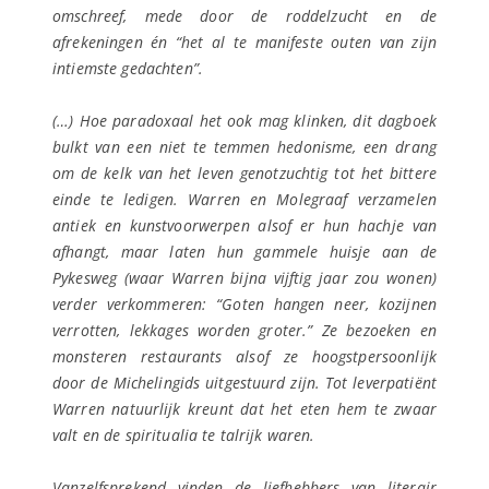
omschreef, mede door de roddelzucht en de
afrekeningen én “het al te manifeste outen van zijn
intiemste gedachten”.
(…) Hoe paradoxaal het ook mag klinken, dit dagboek
bulkt van een niet te temmen hedonisme, een drang
om de kelk van het leven genotzuchtig tot het bittere
einde te ledigen. Warren en Molegraaf verzamelen
antiek en kunstvoorwerpen alsof er hun hachje van
afhangt, maar laten hun gammele huisje aan de
Pykesweg (waar Warren bijna vijftig jaar zou wonen)
verder verkommeren: “Goten hangen neer, kozijnen
verrotten, lekkages worden groter.” Ze bezoeken en
monsteren restaurants alsof ze hoogstpersoonlijk
door de Michelingids uitgestuurd zijn. Tot leverpatiënt
Warren natuurlijk kreunt dat het eten hem te zwaar
valt en de spiritualia te talrijk waren.
Vanzelfsprekend vinden de liefhebbers van literair