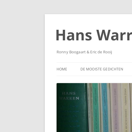
Ga
naar
de
Hans War
inhoud
Ronny Boogaart & Eric de Rooij
HOME
DE MOOISTE GEDICHTEN