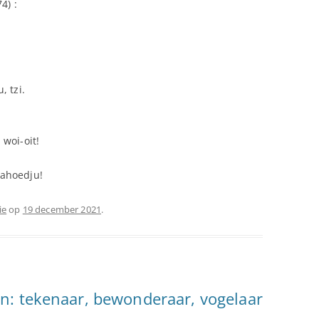
4) :
, tzi.
!
, woi-oit!
, ahoedju!
ie
op
19 december 2021
.
n: tekenaar, bewonderaar, vogelaar