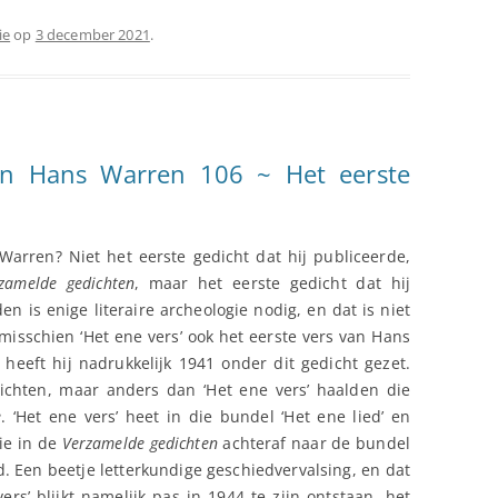
ie
op
3 december 2021
.
an Hans Warren 106 ~ Het eerste
Warren? Niet het eerste gedicht dat hij publiceerde,
zamelde gedichten
, maar het eerste gedicht dat hij
n is enige literaire archeologie nodig, en dat is niet
isschien ‘Het ene vers’ ook het eerste vers van Hans
heeft hij nadrukkelijk 1941 onder dit gedicht gezet.
ichten, maar anders dan ‘Het ene vers’ haalden die
e
. ‘Het ene vers’ heet in die bundel ‘Het ene lied’ en
die in de
Verzamelde gedichten
achteraf naar de bundel
 Een beetje letterkundige geschiedvervalsing, en dat
vers’ blijkt namelijk pas in 1944 te zijn ontstaan, het