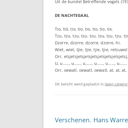
Uit de bundel Betreffende vogels (197
DE NACHTEGAAL
Tio, tió, tio, tio, tio, tio, tio, tix.
Tzu, tzu, tzu, tzu, tzu, tzu, tzu, tzu, tzu
Dzorre, dzorre, dzorre, dzorre, hi.
Wiet, wiet, tjie, tjie, tjie, tjie, retsuwo
Orr, etsjetsjetsjetsjetsjetsjetsjetsjetsj
U, u……, u……, u……, u……, u……, u…….
Orr, oewatl, oewatl, oewatl, at, at, at
Dit bericht werd geplaatst in
Geen categor
Verschenen. Hans Warre