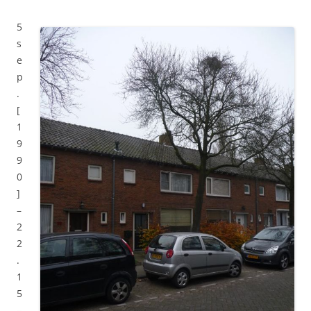
5
s
e
p
.
[
1
9
9
0
]
–
2
2
.
1
5
–