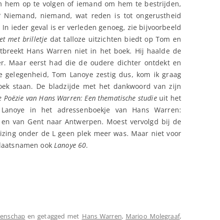
m hem op te volgen of iemand om hem te bestrijden,
d? Niemand, niemand, wat reden is tot ongerustheid
 In ieder geval is er verleden genoeg, zie bijvoorbeeld
t met brilletje
dat talloze uitzichten biedt op Tom en
ontbreekt Hans Warren niet in het boek. Hij haalde de
ver. Maar eerst had die de oudere dichter ontdekt en
e gelegenheid, Tom Lanoye zestig dus, kom ik graag
boek staan. De bladzijde met het dankwoord van zijn
e Poëzie van Hans Warren: Een thematische studie
uit het
m Lanoye in het adressenboekje van Hans Warren:
t en van Gent naar Antwerpen. Moest vervolgd bij de
uizing onder de L geen plek meer was. Maar niet voor
plaatsnamen ook
Lanoye 60
.
tenschap
en getagged met
Hans Warren
,
Marioo Molegraaf
,