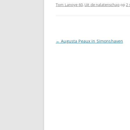
Tom Lanoye 60
,
Uit de nalatenschap
op
2 
Berichtnavigatie
←
Augusta Peaux in Simonshaven