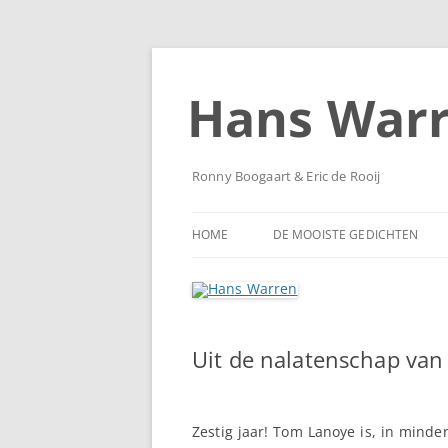
Ga
naar
de
Hans War
inhoud
Ronny Boogaart & Eric de Rooij
HOME
DE MOOISTE GEDICHTEN
Uit de nalatenschap va
Zestig jaar! Tom Lanoye is, in minde