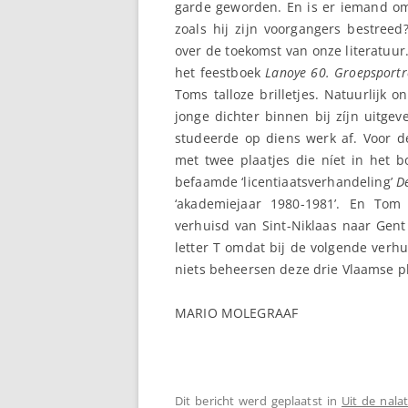
garde geworden. En is er iemand o
zoals hij zijn voorgangers bestree
over de toekomst van onze literatuur.
het feestboek
Lanoye 60. Groepsportre
Toms talloze brilletjes. Natuurlijk 
jonge dichter binnen bij zíjn uitge
studeerde op diens werk af. Voor d
met twee plaatjes die níet in het 
befaamde ‘licentiaatsverhandeling’
D
‘akademiejaar 1980-1981’. En To
verhuisd van Sint-Niklaas naar Gen
letter T omdat bij de volgende verh
niets beheersen deze drie Vlaamse 
MARIO MOLEGRAAF
Dit bericht werd geplaatst in
Uit de nala