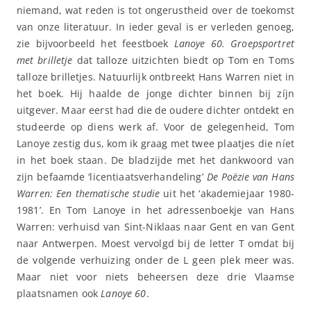
niemand, wat reden is tot ongerustheid over de toekomst
van onze literatuur. In ieder geval is er verleden genoeg,
zie bijvoorbeeld het feestboek
Lanoye 60. Groepsportret
met brilletje
dat talloze uitzichten biedt op Tom en Toms
talloze brilletjes. Natuurlijk ontbreekt Hans Warren niet in
het boek. Hij haalde de jonge dichter binnen bij zíjn
uitgever. Maar eerst had die de oudere dichter ontdekt en
studeerde op diens werk af. Voor de gelegenheid, Tom
Lanoye zestig dus, kom ik graag met twee plaatjes die níet
in het boek staan. De bladzijde met het dankwoord van
zijn befaamde ‘licentiaatsverhandeling’
De Poëzie van Hans
Warren: Een thematische studie
uit het ‘akademiejaar 1980-
1981’. En Tom Lanoye in het adressenboekje van Hans
Warren: verhuisd van Sint-Niklaas naar Gent en van Gent
naar Antwerpen. Moest vervolgd bij de letter T omdat bij
de volgende verhuizing onder de L geen plek meer was.
Maar niet voor niets beheersen deze drie Vlaamse
plaatsnamen ook
Lanoye 60
.