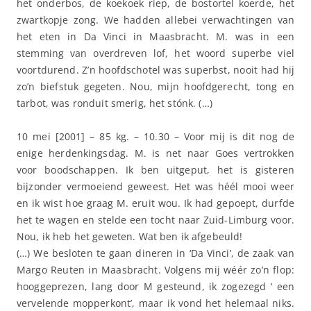
het onderbos, de koekoek riep, de bostortel koerde, het
zwartkopje zong. We hadden allebei verwachtingen van
het eten in Da Vinci in Maasbracht. M. was in een
stemming van overdreven lof, het woord superbe viel
voortdurend. Z’n hoofdschotel was superbst, nooit had hij
zo’n biefstuk gegeten. Nou, mijn hoofdgerecht, tong en
tarbot, was ronduit smerig, het stónk. (…)
10 mei [2001] – 85 kg. – 10.30 – Voor mij is dit nog de
enige herdenkingsdag. M. is net naar Goes vertrokken
voor boodschappen. Ik ben uitgeput, het is gisteren
bijzonder vermoeiend geweest. Het was héél mooi weer
en ik wist hoe graag M. eruit wou. Ik had gepoept, durfde
het te wagen en stelde een tocht naar Zuid-Limburg voor.
Nou, ik heb het geweten. Wat ben ik afgebeuld!
(…) We besloten te gaan dineren in ‘Da Vinci’, de zaak van
Margo Reuten in Maasbracht. Volgens mij wéér zo’n flop:
hooggeprezen
, lang door M gesteund, ik zogezegd ‘ een
vervelende mopperkont’, maar ik vond het helemaal niks.