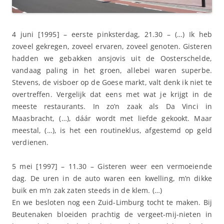
4 juni [1995] – eerste pinksterdag, 21.30 – (…) Ik heb
zoveel gekregen, zoveel ervaren, zoveel genoten. Gisteren
hadden we gebakken ansjovis uit de Oosterschelde,
vandaag paling in het groen, allebei waren superbe.
Stevens, de visboer op de
Goese
markt, valt denk ik niet te
overtreffen. Vergelijk dat eens met wat je krijgt in de
meeste restaurants. In zo’n zaak als Da Vinci in
Maasbracht, (…), dáár wordt met liefde gekookt. Maar
meestal, (…), is het een routineklus, afgestemd op geld
verdienen.
5 mei [1997] – 11.30 – Gisteren weer een vermoeiende
dag. De uren in de auto waren een kwelling, m’n dikke
buik en m’n zak zaten steeds in de klem. (…)
En we besloten nog een Zuid-Limburg tocht te maken. Bij
Beutenaken bloeiden prachtig de vergeet-mij-nieten in