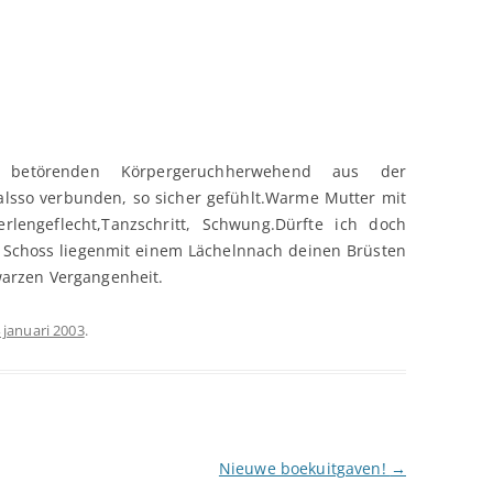
n betörenden Körpergeruchherwehend aus der
alsso verbunden, so sicher gefühlt.Warme Mutter mit
rlengeflecht,Tanzschritt, Schwung.Dürfte ich doch
 Schoss liegenmit einem Lächelnnach deinen Brüsten
arzen Vergangenheit.
 januari 2003
.
Nieuwe boekuitgaven!
→