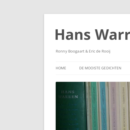
Ga
naar
de
Hans War
inhoud
Ronny Boogaart & Eric de Rooij
HOME
DE MOOISTE GEDICHTEN