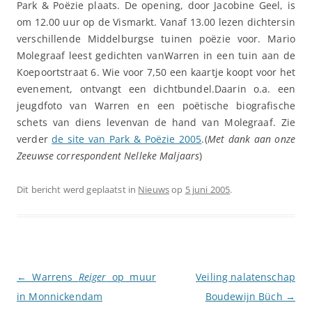
Park & Poëzie plaats. De opening, door Jacobine Geel, is
om 12.00 uur op de Vismarkt. Vanaf 13.00 lezen dichtersin
verschillende Middelburgse tuinen poëzie voor. Mario
Molegraaf leest gedichten vanWarren in een tuin aan de
Koepoortstraat 6. Wie voor 7,50 een kaartje koopt voor het
evenement, ontvangt een dichtbundel.Daarin o.a. een
jeugdfoto van Warren en een poëtische biografische
schets van diens levenvan de hand van Molegraaf. Zie
verder
de site van Park & Poëzie 2005
.(
Met dank aan onze
Zeeuwse correspondent Nelleke Maljaars
)
Dit bericht werd geplaatst in
Nieuws
op
5 juni 2005
.
Berichtnavigatie
←
Warrens
Reiger
op muur
Veiling nalatenschap
in Monnickendam
Boudewijn Büch
→