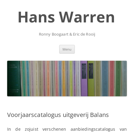
Ga
naar
Hans Warren
de
inhoud
Ronny Boogaart & Eric de Rooij
Menu
Voorjaarscatalogus uitgeverij Balans
In de zojuist verschenen aanbiedingscatalogus van