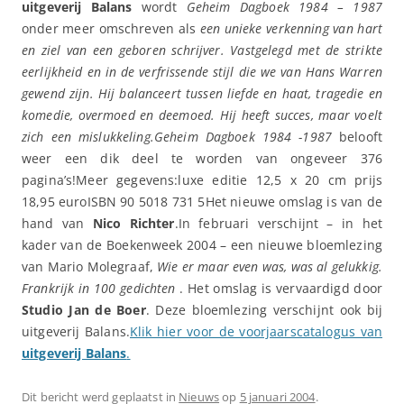
uitgeverij Balans
wordt
Geheim Dagboek 1984 – 1987
onder meer omschreven als
een unieke verkenning van hart
en ziel van een geboren schrijver. Vastgelegd met de strikte
eerlijkheid en in de verfrissende stijl die we van Hans Warren
gewend zijn. Hij balanceert tussen liefde en haat, tragedie en
komedie, overmoed en deemoed. Hij heeft succes, maar voelt
zich een mislukkeling.
Geheim Dagboek 1984 -1987
belooft
weer een dik deel te worden van ongeveer 376
pagina’s!Meer gegevens:luxe editie 12,5 x 20 cm prijs
18,95 euroISBN 90 5018 731 5Het nieuwe omslag is van de
hand van
Nico Richter
.In februari verschijnt – in het
kader van de Boekenweek 2004 – een nieuwe bloemlezing
van Mario Molegraaf,
Wie er maar even was, was al gelukkig.
Frankrijk in 100 gedichten
. Het omslag is vervaardigd door
Studio Jan de Boer
. Deze bloemlezing verschijnt ook bij
uitgeverij Balans.
Klik hier voor de voorjaarscatalogus van
uitgeverij Balans
.
Dit bericht werd geplaatst in
Nieuws
op
5 januari 2004
.