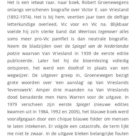
Het is een ietwat raar, naar boek, Robert Groenewegens
onlangs verschenen biografie over Victor E. van Vriesland
(1892-1974). Het is bij hem, veertien jaar toen de deftige
letterkundige overleed, Vic voor en Vic na. Blijkbaar
voelde hij zo’n sterke band dat
Weerloos tegenover alles
soms meer pro-Vic pamflet is dan neutrale biografie.
Neem de bladzijden over de
Spiegel van de Nederlandse
poëzie
waarvan Van Vriesland in 1939 de eerste editie
publiceerde. Later liet hij de bloemlezing volledig
ontsporen, het werd een doolhof in plaats van een
wegwijzer. De uitgever greep in, Groenewegen bezigt
grote woorden over ‘een aanslag’ op Van Vrieslands
‘levenswerk’. Amper drie maanden na Van Vrieslands
dood benaderde men Hans Warren voor de uitgave. In
1979 verscheen zijn eerste
Spiegel
(nieuwe edities
kwamen uit in 1984, 1992 en 2005), het blauwe boek werd
voorafgegaan door een chique blauwe folder om mensen
te laten intekenen. Er volgde een catastrofe, de term lijkt
me niet te zwaar. In de uitgave bleken belangrijke fouten