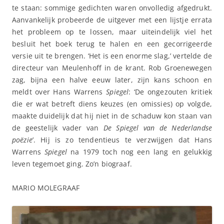
te staan: sommige gedichten waren onvolledig afgedrukt.
Aanvankelijk probeerde de uitgever met een lijstje errata
het probleem op te lossen, maar uiteindelijk viel het
besluit het boek terug te halen en een gecorrigeerde
versie uit te brengen. ‘Het is een enorme slag,’ vertelde de
directeur van Meulenhoff in de krant. Rob Groenewegen
zag, bijna een halve eeuw later, zijn kans schoon en
meldt over Hans Warrens
Spiegel
: ‘De ongezouten kritiek
die er wat betreft diens keuzes (en omissies) op volgde,
maakte duidelijk dat hij niet in de schaduw kon staan van
de geestelijk vader van
De Spiegel van de Nederlandse
poëzie
’. Hij is zo tendentieus te verzwijgen dat Hans
Warrens
Spiegel
na 1979 toch nog een lang en gelukkig
leven tegemoet ging. Zo’n biograaf.
MARIO MOLEGRAAF