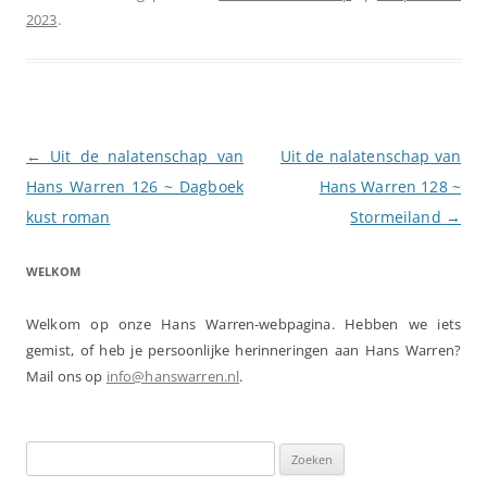
2023
.
Berichtnavigatie
←
Uit de nalatenschap van
Uit de nalatenschap van
Hans Warren 126 ~ Dagboek
Hans Warren 128 ~
kust roman
Stormeiland
→
WELKOM
Welkom op onze Hans Warren-webpagina. Hebben we iets
gemist, of heb je persoonlijke herinneringen aan Hans Warren?
Mail ons op
info@hanswarren.nl
.
Zoeken
naar: