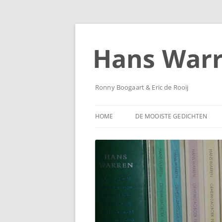
Ga
naar
de
Hans War
inhoud
Ronny Boogaart & Eric de Rooij
HOME
DE MOOISTE GEDICHTEN