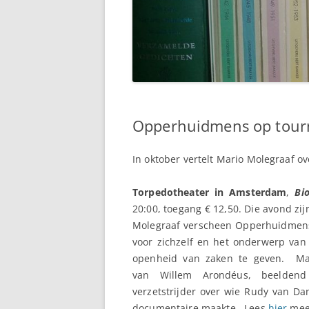
Opperhuidmens op tour
In oktober vertelt Mario Molegraaf ove
Torpedotheater in Amsterdam
,
Bi
20:00, toegang € 12,50. Die avond zi
Molegraaf verscheen Opperhuidmens
voor zichzelf en het onderwerp van 
openheid van zaken te geven. Mar
van Willem Arondéus, beeldend k
verzetstrijder over wie Rudy van Da
documentaire maakte. Lees
hier
meer