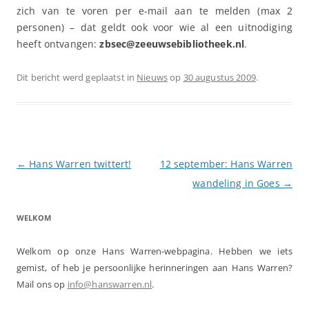
zich van te voren per e-mail aan te melden (max 2
personen) – dat geldt ook voor wie al een uitnodiging
heeft ontvangen:
zbsec@zeeuwsebibliotheek.nl
.
Dit bericht werd geplaatst in
Nieuws
op
30 augustus 2009
.
Berichtnavigatie
←
Hans Warren twittert!
12 september: Hans Warren
wandeling in Goes
→
WELKOM
Welkom op onze Hans Warren-webpagina. Hebben we iets
gemist, of heb je persoonlijke herinneringen aan Hans Warren?
Mail ons op
info@hanswarren.nl
.