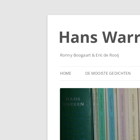
Ga
naar
de
Hans War
inhoud
Ronny Boogaart & Eric de Rooij
HOME
DE MOOISTE GEDICHTEN