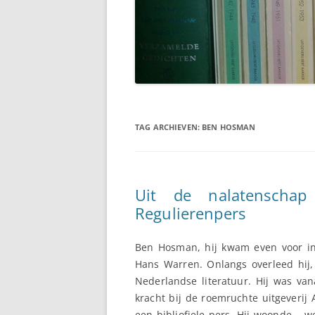
TAG ARCHIEVEN:
BEN HOSMAN
Uit de nalatensch
Regulierenpers
Ben Hosman, hij kwam even voor in
Hans Warren. Onlangs overleed hij,
Nederlandse literatuur. Hij was va
kracht bij de roemruchte uitgeveri
een bibliofiele pers. Hij woonde – 