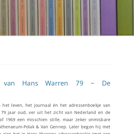
ap van Hans Warren 79 ~ De
 het leven, het journaal én het adressenboekje van
 79 jaar oud, ver uit het zicht van Nederland en de
naf 1969 een misschien stille, maar zeker onmisbare
j Athenaeum-Polak & Van Gennep. Later begon hij met
we zien het in Hans Warrens adressenboekje (met een