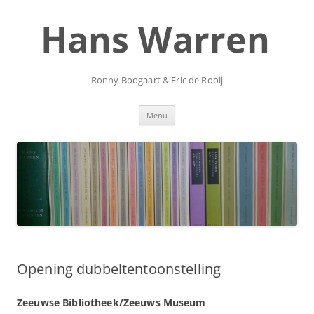
Ga
naar
Hans Warren
de
inhoud
Ronny Boogaart & Eric de Rooij
Menu
Opening dubbeltentoonstelling
Zeeuwse Bibliotheek/Zeeuws Museum