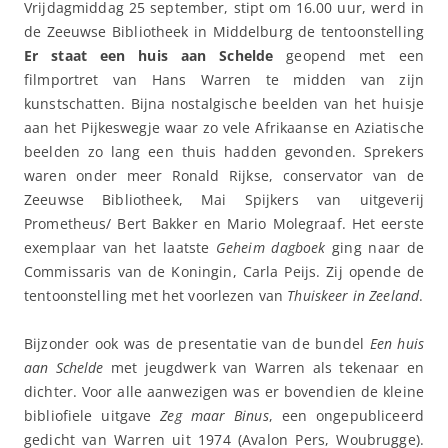
Vrijdagmiddag 25 september, stipt om 16.00 uur, werd in
de Zeeuwse Bibliotheek in Middelburg de tentoonstelling
Er staat een huis aan Schelde
geopend met een
filmportret van Hans Warren te midden van zijn
kunstschatten. Bijna nostalgische beelden van het huisje
aan het Pijkeswegje waar zo vele Afrikaanse en Aziatische
beelden zo lang een thuis hadden gevonden. Sprekers
waren onder meer Ronald Rijkse, conservator van de
Zeeuwse Bibliotheek, Mai Spijkers van uitgeverij
Prometheus/ Bert Bakker en Mario Molegraaf. Het eerste
exemplaar van het laatste
Geheim dagboek
ging naar de
Commissaris van de Koningin, Carla Peijs. Zij opende de
tentoonstelling met het voorlezen van
Thuiskeer in Zeeland
.
Bijzonder ook was de presentatie van de bundel
Een huis
aan Schelde
met jeugdwerk van Warren als tekenaar en
dichter. Voor alle aanwezigen was er bovendien de kleine
bibliofiele uitgave
Zeg maar Binus
, een ongepubliceerd
gedicht van Warren uit 1974 (Avalon Pers, Woubrugge).