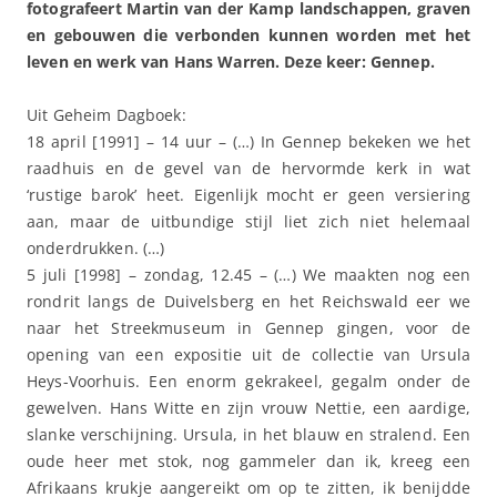
fotografeert Martin van der Kamp landschappen, graven
en gebouwen die verbonden kunnen worden met het
leven en werk van Hans Warren. Deze keer: Gennep.
Uit Geheim Dagboek:
18 april [1991] – 14 uur – (…) In Gennep bekeken we het
raadhuis en de gevel van de hervormde kerk in wat
‘rustige barok’ heet. Eigenlijk mocht er geen versiering
aan, maar de uitbundige stijl liet zich niet helemaal
onderdrukken. (…)
5 juli [1998] – zondag, 12.45 – (…) We maakten nog een
rondrit langs de Duivelsberg en het Reichswald eer we
naar het Streekmuseum in Gennep gingen, voor de
opening van een expositie uit de collectie van Ursula
Heys-Voorhuis. Een enorm gekrakeel, gegalm onder de
gewelven. Hans Witte en zijn vrouw Nettie, een aardige,
slanke verschijning. Ursula, in het blauw en stralend. Een
oude heer met stok, nog gammeler dan ik, kreeg een
Afrikaans krukje aangereikt om op te zitten, ik benijdde