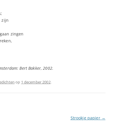
s;
 zijn
 gaan zingen
reken,
s
msterdam: Bert Bakker, 2002.
edichten
op
1 december 2002
.
Strookje papier
→