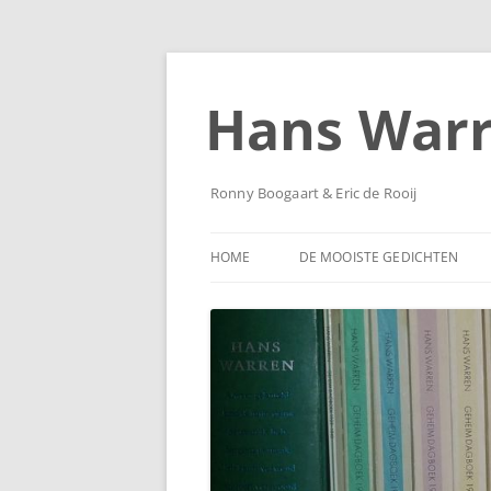
Ga
naar
de
Hans War
inhoud
Ronny Boogaart & Eric de Rooij
HOME
DE MOOISTE GEDICHTEN