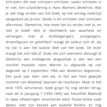
Schrijvers die over schrijven schrijven, saaier schrijven is
er niet. Een uitzondering is Hans Warrens
Demetrios
. Wat
je ook mag vinden van het boek, op het omslag indertijd
aangeduid als ‘proza’, doods is dít schrijven over schrijven
allerminst. ‘Demetrios, hoe moet het nu verder met je, en
met je boek? Met je vlechtwerk van waarheid en
verlangen, met je dubbelgangers, voorgangers,
droomfiguren en geliefdes?’ vraagt de auteur zich af, als
hij toe is aan het laatste deel van het boek. De lezer
vraagt het zich óók af. Zoals die zich eveneens afvraagt of
Demetrios
een intelligente vergaarbak is dan wel een
intuïtief mozaïek. Hans Warren is, afgaande op zijn
dagboek, op 5 september 1966 aan
Demetrios
begonnen.
Een paar jaar later zien we, in het aan hem gewijde
nummer van
Maatstaf
, daarvan de resultaten. Maar in het
eind 1976 verschenen boek grijpt hij nog verder terug,
naar de in jaargang 7 (1959-1960) van hetzelfde
Maatstaf
in twee afleveringen verschenen tekst
Tussen kleine oude
dames
, over zijn bezoek aan Isabelle Rivière. En nóg