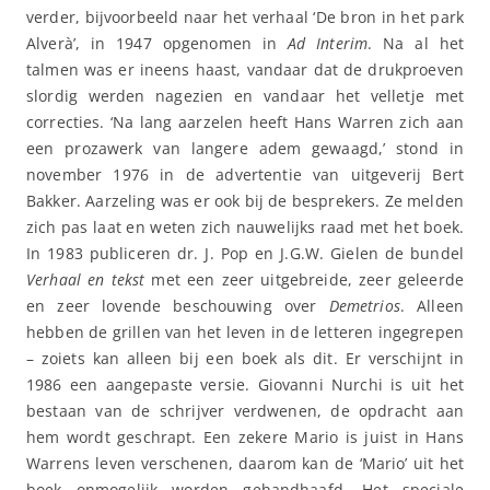
verder, bijvoorbeeld naar het verhaal ‘De bron in het park
Alverà’, in 1947 opgenomen in
Ad Interim
. Na al het
talmen was er ineens haast, vandaar dat de drukproeven
slordig werden nagezien en vandaar het velletje met
correcties. ‘Na lang aarzelen heeft Hans Warren zich aan
een prozawerk van langere adem gewaagd,’ stond in
november 1976 in de advertentie van uitgeverij Bert
Bakker. Aarzeling was er ook bij de besprekers. Ze melden
zich pas laat en weten zich nauwelijks raad met het boek.
In 1983 publiceren dr. J. Pop en J.G.W. Gielen de bundel
Verhaal en tekst
met een zeer uitgebreide, zeer geleerde
en zeer lovende beschouwing over
Demetrios
. Alleen
hebben de grillen van het leven in de letteren ingegrepen
– zoiets kan alleen bij een boek als dit. Er verschijnt in
1986 een aangepaste versie. Giovanni Nurchi is uit het
bestaan van de schrijver verdwenen, de opdracht aan
hem wordt geschrapt. Een zekere Mario is juist in Hans
Warrens leven verschenen, daarom kan de ‘Mario’ uit het
boek onmogelijk worden gehandhaafd. Het speciale