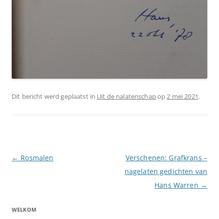
Dit bericht werd geplaatst in
Uit de nalatenschap
op
2 mei 2021
.
Berichtnavigatie
←
Rosmalen
Verschenen: Grafkrans –
nagelaten gedichten van
Hans Warren
→
WELKOM