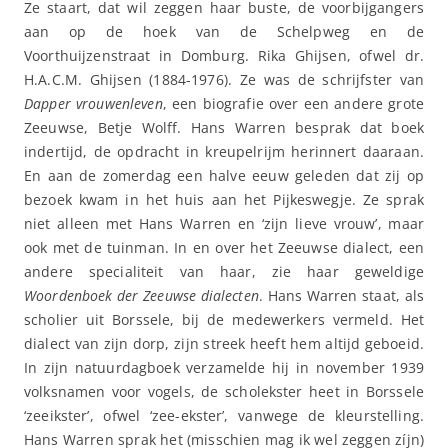
Ze staart, dat wil zeggen haar buste, de voorbijgangers
aan op de hoek van de Schelpweg en de
Voorthuijzenstraat in Domburg. Rika Ghijsen, ofwel dr.
H.A.C.M. Ghijsen (1884-1976). Ze was de schrijfster van
Dapper vrouwenleven
, een biografie over een andere grote
Zeeuwse, Betje Wolff. Hans Warren besprak dat boek
indertijd, de opdracht in kreupelrijm herinnert daaraan.
En aan de zomerdag een halve eeuw geleden dat zij op
bezoek kwam in het huis aan het Pijkeswegje. Ze sprak
niet alleen met Hans Warren en ‘zijn lieve vrouw’, maar
ook met de tuinman. In en over het Zeeuwse dialect, een
andere specialiteit van haar, zie haar geweldige
Woordenboek der Zeeuwse dialecten
. Hans Warren staat, als
scholier uit Borssele, bij de medewerkers vermeld. Het
dialect van zijn dorp, zijn streek heeft hem altijd geboeid.
In zijn natuurdagboek verzamelde hij in november 1939
volksnamen voor vogels, de scholekster heet in Borssele
‘zeeikster’, ofwel ‘zee-ekster’, vanwege de kleurstelling.
Hans Warren sprak het (misschien mag ik wel zeggen zíjn)