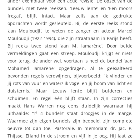
ander exemplaar voor een actie revisie. De opzet van de
bundel, met twee reeksen, ‘Leeuw lente’ en ‘Een moors
fregat’, blijft intact. Maar zelfs aan de gedrukte
opdrachten wordt gesleuteld. Bij de eerste reeks stond
‘aan Mouloudji’, te weten de zanger en acteur Marcel
Mouloudji (1922-1994), die zijn straatnaam in Parijs heeft.
Bij reeks twee stond ‘aan M. Iamarène’. Door beide
vermeldingen gaat een streep. Mouloudji krijgt er niets
voor terug, de ander wel, voortaan is heel de bundel ‘aan
Mohamed Iamarène’ opgedragen. Al te geëxalteerd
bevonden regels verdwijnen, bijvoorbeeld: ‘ik vlinder en
jij rots van vuur en water/ ik vogel en jij boom van licht en
duisternis.’ Maar Leeuw lente blijft bulderen en
schuimen. En regel één blijft staan. In zijn correcties
maakt Hans Warren nog eens duidelijk waarnaar hij
e
uithaalde: ‘1
4 bundels’ staat droogjes in de marge.
Waarmee zijn eigen bundels zijn bedoeld, zijn complete
oeuvre tot dan toe, Pastorale, In memoriam dr. Jac. P.
Thijsse, Eiland in de stroom en Vijf in je oog. Hij laat ze