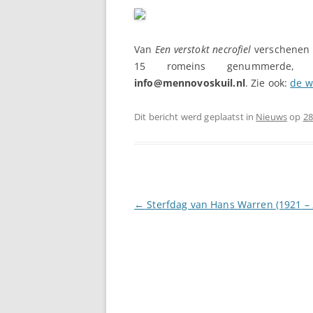
Van
Een verstokt necrofiel
verschenen 
15 romeins genummerde, ge
info@mennovoskuil.nl
. Zie ook:
de w
Dit bericht werd geplaatst in
Nieuws
op
28
Berichtnavigatie
←
Sterfdag van Hans Warren (1921 – 