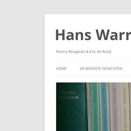
Ga
naar
de
Hans War
inhoud
Ronny Boogaart & Eric de Rooij
HOME
DE MOOISTE GEDICHTEN