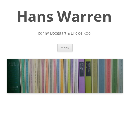
Ga
naar
Hans Warren
de
inhoud
Ronny Boogaart & Eric de Rooij
Menu