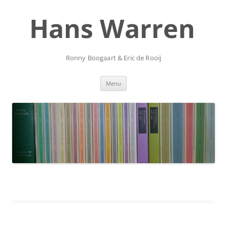
Ga
naar
Hans Warren
de
inhoud
Ronny Boogaart & Eric de Rooij
Menu