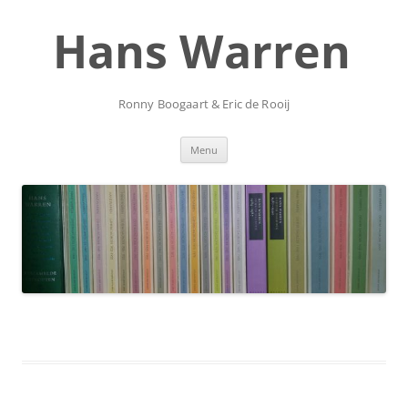
Ga
naar
Hans Warren
de
inhoud
Ronny Boogaart & Eric de Rooij
Menu