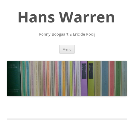
Ga
naar
Hans Warren
de
inhoud
Ronny Boogaart & Eric de Rooij
Menu