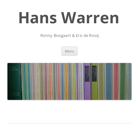
Ga
naar
Hans Warren
de
inhoud
Ronny Boogaart & Eric de Rooij
Menu