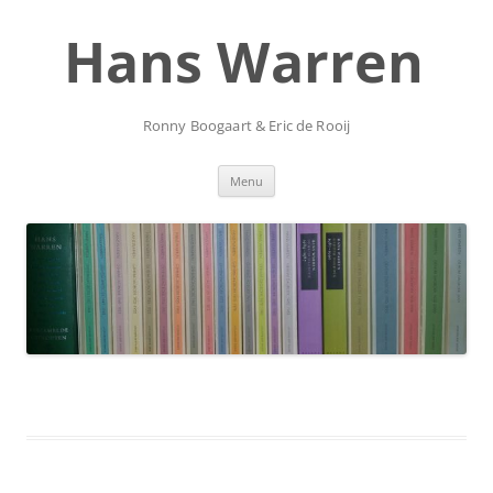
Ga
naar
Hans Warren
de
inhoud
Ronny Boogaart & Eric de Rooij
Menu