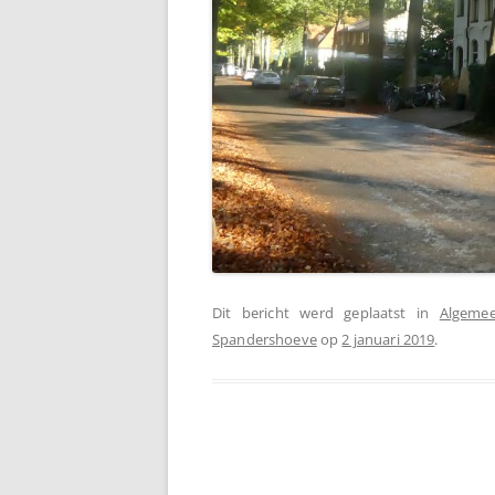
Dit bericht werd geplaatst in
Algeme
Spandershoeve
op
2 januari 2019
.