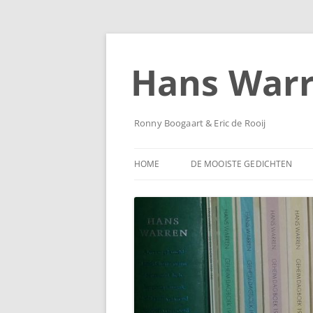
Ga
naar
de
Hans War
inhoud
Ronny Boogaart & Eric de Rooij
HOME
DE MOOISTE GEDICHTEN