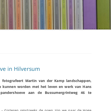
ve in Hilversum
d fotografeert Martin van der Kamp landschappen,
n kunnen worden met het leven en werk van Hans
 Spandershoeve aan de Bussumergrintweg 46 te
 – Gisteren omstreeks de noen zijn we naar de Hoge