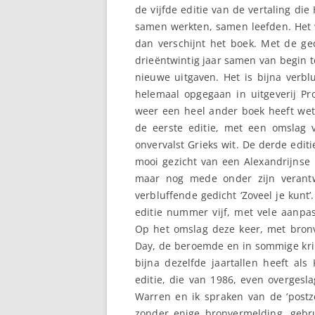
de vijfde editie van de vertaling di
samen werkten, samen leefden. Het 
dan verschijnt het boek. Met de ged
drieëntwintig jaar samen van begin t
nieuwe uitgaven. Het is bijna verbl
helemaal opgegaan in uitgeverij P
weer een heel ander boek heeft wet
de eerste editie, met een omslag 
onvervalst Grieks wit. De derde edi
mooi gezicht van een Alexandrijnse 
maar nog mede onder zijn verantw
verbluffende gedicht ‘Zoveel je kunt’
editie nummer vijf, met vele aanpa
Op het omslag deze keer, met bron
Day, de beroemde en in sommige kri
bijna dezelfde jaartallen heeft als
editie, die van 1986, even overgesl
Warren en ik spraken van de ‘postze
zonder enige bronvermelding, gebr