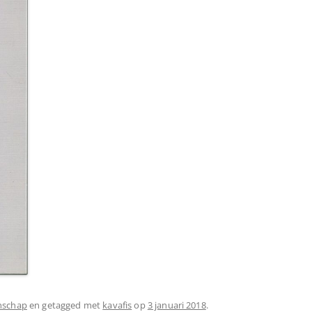
enschap
en getagged met
kavafis
op
3 januari 2018
.