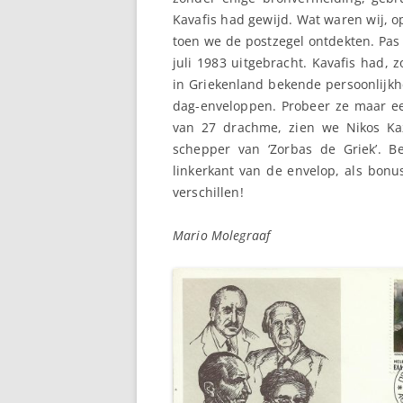
Kavafis had gewijd. Wat waren wij, o
toen we de postzegel ontdekten. Pas 
juli 1983 uitgebracht. Kavafis had, z
in Griekenland bekende persoonlijkhe
dag-enveloppen. Probeer ze maar ee
van 27 drachme, zien we Nikos Kaz
schepper van ‘Zorbas de Griek’. B
linkerkant van de envelop, als bonus
verschillen!
Mario Mo
legraaf