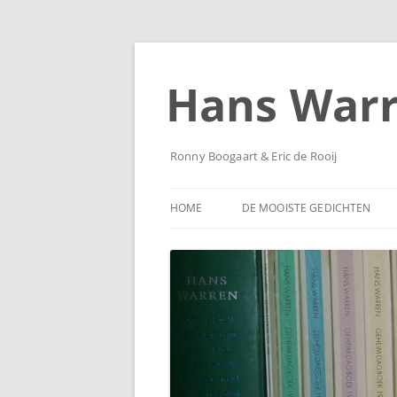
Ga
naar
de
Hans War
inhoud
Ronny Boogaart & Eric de Rooij
HOME
DE MOOISTE GEDICHTEN