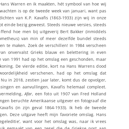
e Hans Warren en ik maakten, hét symbool van hoe wij
wachten is op de tweede week van januari, want pas
ichten van K.P. Kavafis (1863-1933) zijn wij in onze
ot einde bezig geweest. Steeds nieuwe versies, steeds
uffend hoe men bij uitgeverij Bert Bakker (inmiddels
rometheus) van min of meer dezelfde bundel steeds
en te maken. Zoek de verschillen! In 1984 verscheen
van onvervalst Grieks blauw en belettering in even
tie van 1991 had op het omslag een geschonden, maar
koning. De vierde editie, kort na Hans Warrens dood
oordelijkheid verschenen, had op het omslag dat
. Nu in 2018, zestien jaar later, komt dus de opvolger,
ssingen en aanvullingen, Kavafis helemaal compleet.
vermelding,
Afar
, een foto uit 1907 van Fred Holland
ngen beruchte Amerikaanse uitgever en fotograaf die
 Kavafis (in zijn geval 1864-1933). Ik heb de tweede
agen. Deze uitgave heeft mijn favoriete omslag. Hans
geleditie’, want voor het omslag was, naar ik vrees
uik gemaakt van een zegel die de Griekse post aan