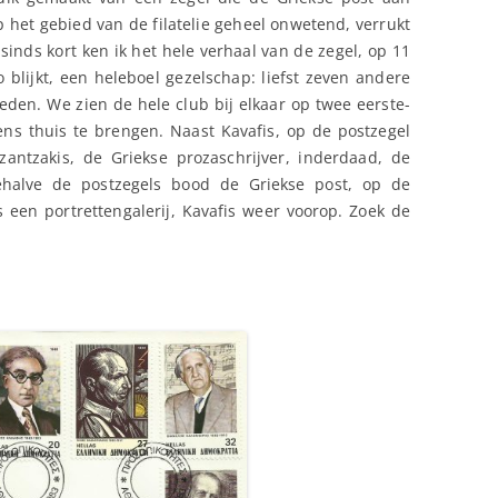
p het gebied van de filatelie geheel onwetend, verrukt
sinds kort ken ik het hele verhaal van de zegel, op 11
o blijkt, een heleboel gezelschap: liefst zeven andere
den. We zien de hele club bij elkaar op twee eerste-
ns thuis te brengen. Naast Kavafis, op de postzegel
antzakis, de Griekse prozaschrijver, inderdaad, de
ehalve de postzegels bood de Griekse post, op de
 een portrettengalerij, Kavafis weer voorop. Zoek de