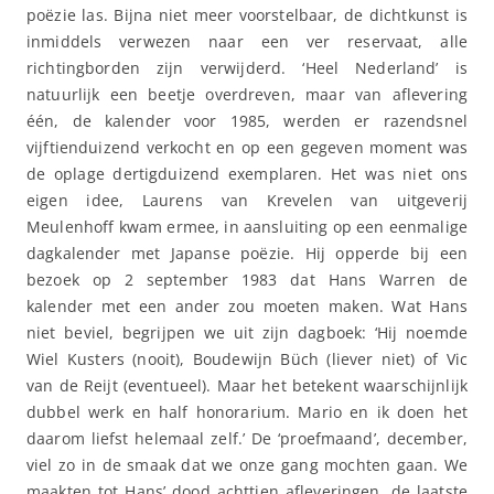
poëzie las. Bijna niet meer voorstelbaar, de dichtkunst is
inmiddels verwezen naar een ver reservaat, alle
richtingborden zijn verwijderd. ‘Heel Nederland’ is
natuurlijk een beetje overdreven, maar van aflevering
één, de kalender voor 1985, werden er razendsnel
vijftienduizend verkocht en op een gegeven moment was
de oplage dertigduizend exemplaren. Het was niet ons
eigen idee, Laurens van Krevelen van uitgeverij
Meulenhoff kwam ermee, in aansluiting op een eenmalige
dagkalender met Japanse poëzie. Hij opperde bij een
bezoek op 2 september 1983 dat Hans Warren de
kalender met een ander zou moeten maken. Wat Hans
niet beviel, begrijpen we uit zijn dagboek: ‘Hij noemde
Wiel Kusters (nooit), Boudewijn Büch (liever niet) of Vic
van de Reijt (eventueel). Maar het betekent waarschijnlijk
dubbel werk en half honorarium. Mario en ik doen het
daarom liefst helemaal zelf.’ De ‘proefmaand’, december,
viel zo in de smaak dat we onze gang mochten gaan. We
maakten tot Hans’ dood achttien afleveringen, de laatste