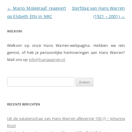
Berichtnavigatie
←
Mario Molegraaf reageert
Sterfdag van Hans Warren
op Elsbeth Etty in NRC
(1921 – 2001)
→
WELKOM
Welkom op onze Hans Warren-webpagina. Hebben we iets
gemist, of heb je persoonlijke herinneringen aan Hans Warren?
Mail ons op
info@hanswarren.nl
.
Zoeken
naar:
RECENTE BERICHTEN
Uit de nalatenschap van Hans Warren aflevering 150 (!) ~ Johanna
Kruit