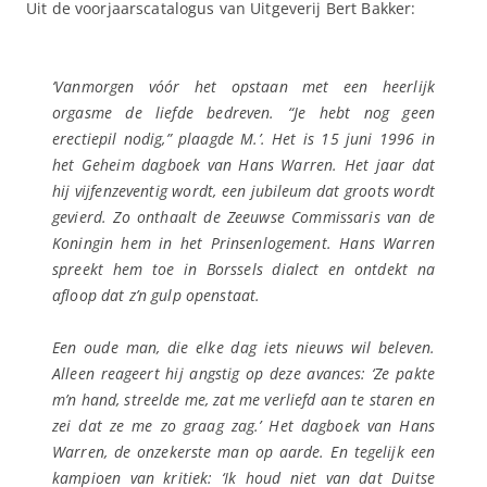
Uit de voorjaarscatalogus van Uitgeverij Bert Bakker:
‘Vanmorgen vóór het opstaan met een heerlijk
orgasme de liefde bedreven. “Je hebt nog geen
erectiepil nodig,” plaagde M.’. Het is 15 juni 1996 in
het
Geheim dagboek
van Hans Warren. Het jaar dat
hij vijfenzeventig wordt, een jubileum dat groots wordt
gevierd. Zo onthaalt de Zeeuwse Commissaris van de
Koningin hem in het Prinsenlogement. Hans Warren
spreekt hem toe in Borssels dialect en ontdekt na
afloop dat z’n gulp openstaat.
Een oude man, die elke dag iets nieuws wil beleven.
Alleen reageert hij angstig op deze avances: ‘Ze pakte
m’n hand, streelde me, zat me verliefd aan te staren en
zei dat ze me zo graag zag.’ Het dagboek van Hans
Warren, de onzekerste man op aarde. En tegelijk een
kampioen van kritiek: ‘Ik houd niet van dat Duitse