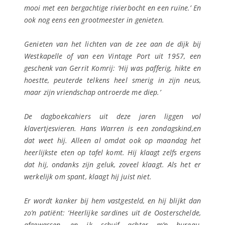
mooi met een bergachtige rivierbocht en een ruïne.’ En
ook nog eens een grootmeester in genieten.
Genieten van het lichten van de zee aan de dijk bij
Westkapelle of van een Vintage Port uit 1957, een
geschenk van Gerrit Komrij: ‘Hij was pafferig, hikte en
hoestte, peuterde telkens heel smerig in zijn neus,
maar zijn vriendschap ontroerde me diep.’
De dagboekcahiers uit deze jaren liggen vol
klavertjesvieren. Hans Warren is een zondagskind,en
dat weet hij. Alleen al omdat ook op maandag het
heerlijkste eten op tafel komt. Hij klaagt zelfs ergens
dat hij, ondanks zijn geluk, zoveel klaagt. Als het er
werkelijk om spant, klaagt hij juist niet.
Er wordt kanker bij hem vastgesteld, en hij blijkt dan
zo’n patiënt: ‘Heerlijke sardines uit de Oosterschelde,
afgewassen, en ik schuif achter m’n bureau,