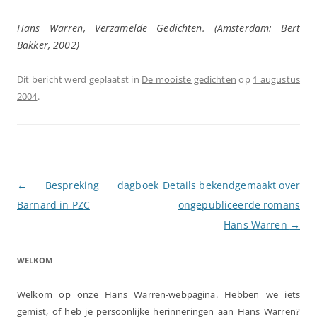
Hans Warren, Verzamelde Gedichten. (Amsterdam: Bert
Bakker, 2002)
Dit bericht werd geplaatst in
De mooiste gedichten
op
1 augustus
2004
.
Berichtnavigatie
←
Bespreking dagboek
Details bekendgemaakt over
Barnard in PZC
ongepubliceerde romans
Hans Warren
→
WELKOM
Welkom op onze Hans Warren-webpagina. Hebben we iets
gemist, of heb je persoonlijke herinneringen aan Hans Warren?