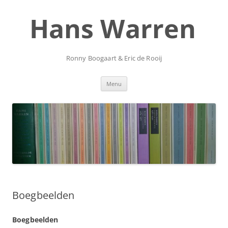
Ga
naar
Hans Warren
de
inhoud
Ronny Boogaart & Eric de Rooij
Menu
Boegbeelden
Boegbeelden