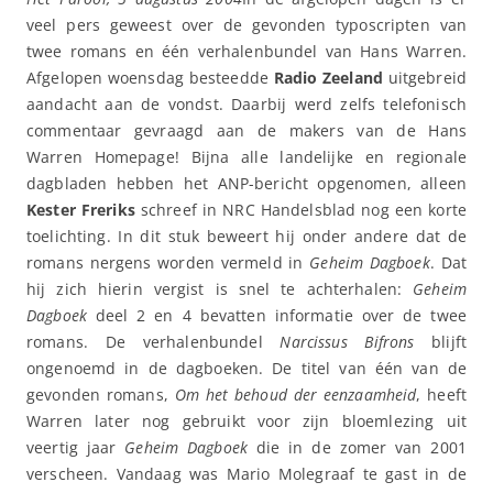
veel pers geweest over de gevonden typoscripten van
twee romans en één verhalenbundel van Hans Warren.
Afgelopen woensdag besteedde
Radio Zeeland
uitgebreid
aandacht aan de vondst. Daarbij werd zelfs telefonisch
commentaar gevraagd aan de makers van de Hans
Warren Homepage! Bijna alle landelijke en regionale
dagbladen hebben het ANP-bericht opgenomen, alleen
Kester Freriks
schreef in NRC Handelsblad nog een korte
toelichting. In dit stuk beweert hij onder andere dat de
romans nergens worden vermeld in
Geheim Dagboek
. Dat
hij zich hierin vergist is snel te achterhalen:
Geheim
Dagboek
deel 2 en 4 bevatten informatie over de twee
romans. De verhalenbundel
Narcissus Bifrons
blijft
ongenoemd in de dagboeken. De titel van één van de
gevonden romans,
Om het behoud der eenzaamheid
, heeft
Warren later nog gebruikt voor zijn bloemlezing uit
veertig jaar
Geheim Dagboek
die in de zomer van 2001
verscheen. Vandaag was Mario Molegraaf te gast in de