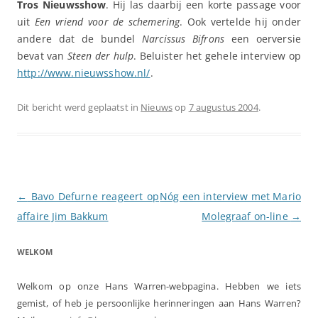
Tros Nieuwsshow
. Hij las daarbij een korte passage voor
uit
Een vriend voor de schemering
. Ook vertelde hij onder
andere dat de bundel
Narcissus Bifrons
een oerversie
bevat van
Steen der hulp
. Beluister het gehele interview op
http://www.nieuwsshow.nl/
.
Dit bericht werd geplaatst in
Nieuws
op
7 augustus 2004
.
Berichtnavigatie
←
Bavo Defurne reageert op
Nóg een interview met Mario
affaire Jim Bakkum
Molegraaf on-line
→
WELKOM
Welkom op onze Hans Warren-webpagina. Hebben we iets
gemist, of heb je persoonlijke herinneringen aan Hans Warren?