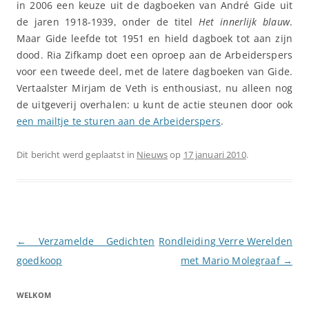
in 2006 een keuze uit de dagboeken van André Gide uit
de jaren 1918-1939, onder de titel
Het innerlijk blauw
.
Maar Gide leefde tot 1951 en hield dagboek tot aan zijn
dood. Ria Zifkamp doet een oproep aan de Arbeiderspers
voor een tweede deel, met de latere dagboeken van Gide.
Vertaalster Mirjam de Veth is enthousiast, nu alleen nog
de uitgeverij overhalen: u kunt de actie steunen door ook
een mailtje te sturen aan de Arbeiderspers
.
Dit bericht werd geplaatst in
Nieuws
op
17 januari 2010
.
Berichtnavigatie
←
Verzamelde Gedichten
Rondleiding Verre Werelden
goedkoop
met Mario Molegraaf
→
WELKOM