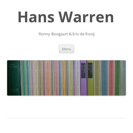
Ga
naar
Hans Warren
de
inhoud
Ronny Boogaart & Eric de Rooij
Menu