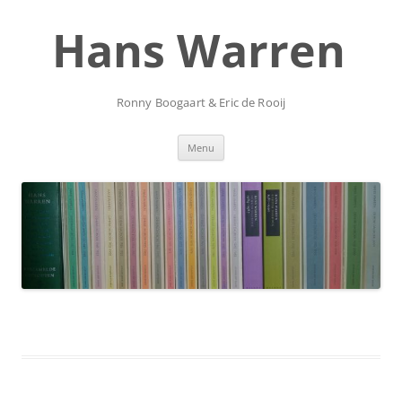
Ga
naar
Hans Warren
de
inhoud
Ronny Boogaart & Eric de Rooij
Menu